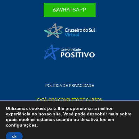
WHATSAPP
POLITICA DE PRIVACIDADE
CATÁLOGO COMPLETO DE CURSOS
Utilizamos cookies para lhe proporcionar a melhor
experiência no nosso site. Você pode descobrir mais sobre
PUBLICIDADE EXCLUSIVA PARA UNIVERSIDADE POSITIVO - POLO
quais cookies estamos usando ou desativá-los em
HAUER - CURITIBA-PR
configurações
.
(41) 99721-6180
ok