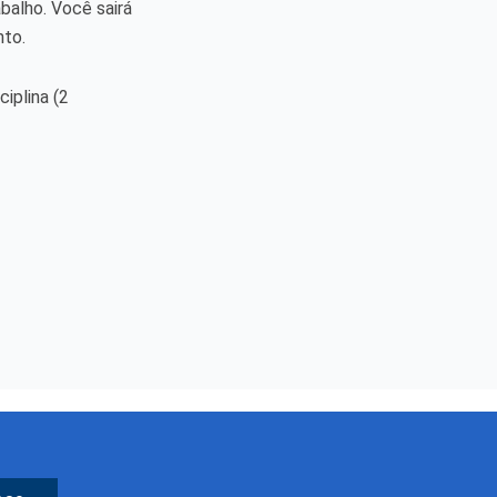
balho. Você sairá
nto.
iplina (2